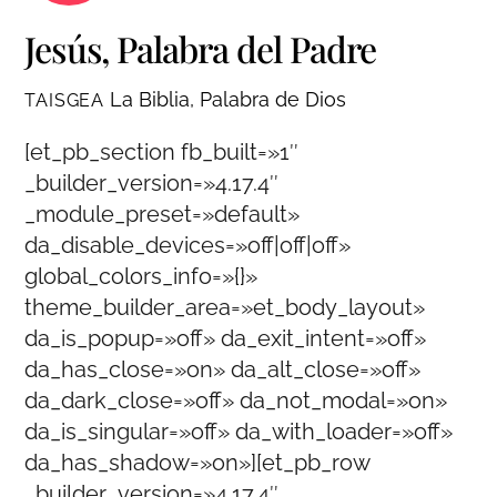
Jesús, Palabra del Padre
La Biblia, Palabra de Dios
TAISGEA
[et_pb_section fb_built=»1″
_builder_version=»4.17.4″
_module_preset=»default»
da_disable_devices=»off|off|off»
global_colors_info=»{}»
theme_builder_area=»et_body_layout»
da_is_popup=»off» da_exit_intent=»off»
da_has_close=»on» da_alt_close=»off»
da_dark_close=»off» da_not_modal=»on»
da_is_singular=»off» da_with_loader=»off»
da_has_shadow=»on»][et_pb_row
_builder_version=»4.17.4″