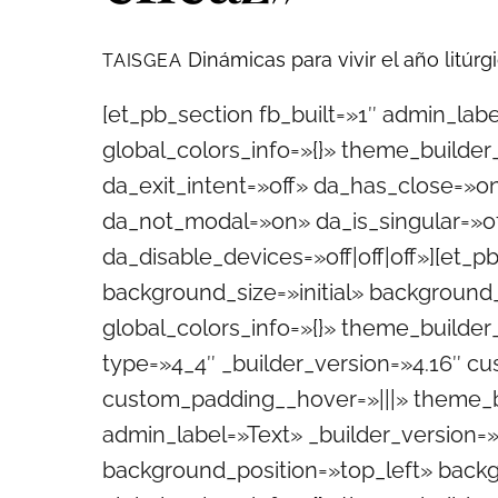
Dinámicas para vivir el año litúr
TAISGEA
[et_pb_section fb_built=»1″ admin_lab
global_colors_info=»{}» theme_builde
da_exit_intent=»off» da_has_close=»o
da_not_modal=»on» da_is_singular=»o
da_disable_devices=»off|off|off»][et_
background_size=»initial» background
global_colors_info=»{}» theme_builde
type=»4_4″ _builder_version=»4.16″ cu
custom_padding__hover=»|||» theme_b
admin_label=»Text» _builder_version=»4
background_position=»top_left» back