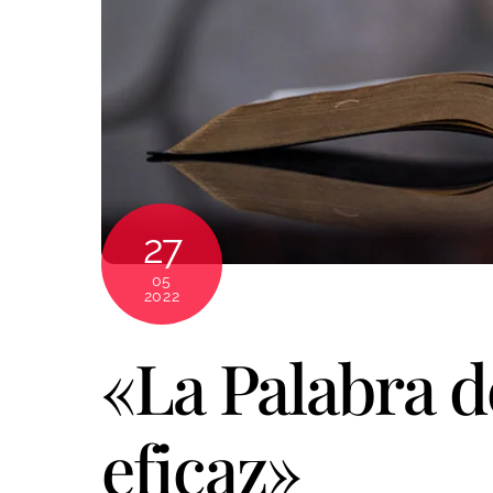
27
05
2022
«La Palabra de
eficaz»