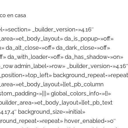
gico en casa
el=»section» _builder_version=»4.16″
r_area=»et_body_layout» da_is_popup=»off»
n» da_alt_close=»off» da_dark_close=»off»
ff» da_with_loader=»off» da_has_shadow=»on»
pb_row admin_label=»row» _builder_version=»4.16
_position=»top_left» background_repeat=»repea
r_area=»et_body_layout»][et_pb_column
stom_padding=»|||» global_colors_info=»{}»
uilder_area=»et_body_layout»][et_pb_text
.17.4″ background_size=»initial»
ground_repeat=»repeat» hover_enabled=»0″