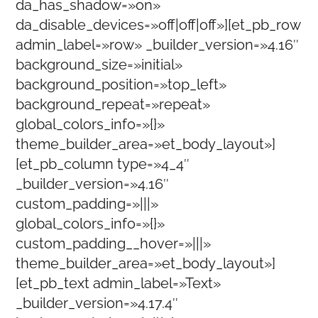
da_has_shadow=»on»
da_disable_devices=»off|off|off»][et_pb_row
admin_label=»row» _builder_version=»4.16″
background_size=»initial»
background_position=»top_left»
background_repeat=»repeat»
global_colors_info=»{}»
theme_builder_area=»et_body_layout»]
[et_pb_column type=»4_4″
_builder_version=»4.16″
custom_padding=»|||»
global_colors_info=»{}»
custom_padding__hover=»|||»
theme_builder_area=»et_body_layout»]
[et_pb_text admin_label=»Text»
_builder_version=»4.17.4″