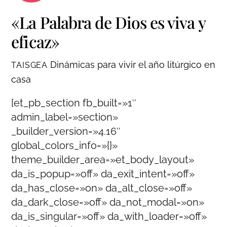
«La Palabra de Dios es viva y
eficaz»
Dinámicas para vivir el año litúrgico en
TAISGEA
casa
[et_pb_section fb_built=»1″
admin_label=»section»
_builder_version=»4.16″
global_colors_info=»{}»
theme_builder_area=»et_body_layout»
da_is_popup=»off» da_exit_intent=»off»
da_has_close=»on» da_alt_close=»off»
da_dark_close=»off» da_not_modal=»on»
da_is_singular=»off» da_with_loader=»off»