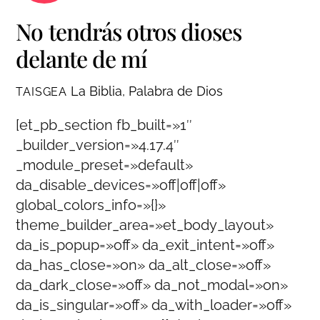
No tendrás otros dioses
delante de mí
La Biblia, Palabra de Dios
TAISGEA
[et_pb_section fb_built=»1″
_builder_version=»4.17.4″
_module_preset=»default»
da_disable_devices=»off|off|off»
global_colors_info=»{}»
theme_builder_area=»et_body_layout»
da_is_popup=»off» da_exit_intent=»off»
da_has_close=»on» da_alt_close=»off»
da_dark_close=»off» da_not_modal=»on»
da_is_singular=»off» da_with_loader=»off»