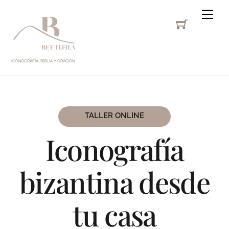
Skip
Me
Cart
to
content
ICONOGRAFÍA, BIBLIA Y ORACIÓN
TALLER ONLINE
Iconografía
bizantina desde
tu casa