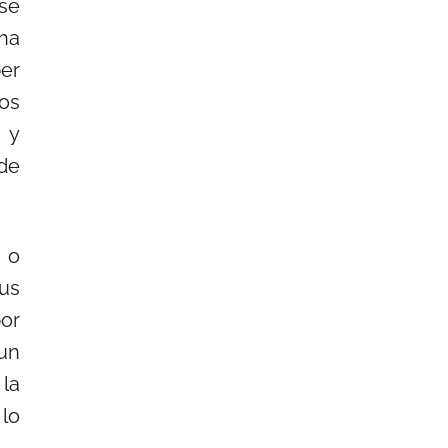
 se
 ha
ber
os
 y
de
a o
sus
por
 un
 la
lo