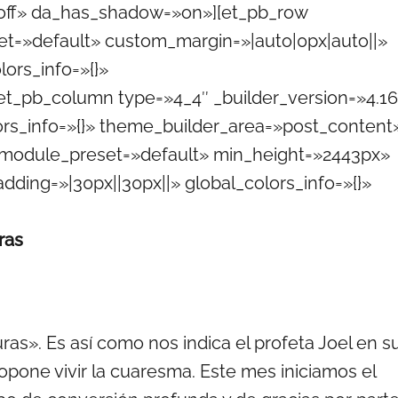
»off» da_has_shadow=»on»][et_pb_row
et=»default» custom_margin=»|auto|0px|auto||»
lors_info=»{}»
et_pb_column type=»4_4″ _builder_version=»4.16
rs_info=»{}» theme_builder_area=»post_content
″ _module_preset=»default» min_height=»2443px»
ding=»|30px||30px||» global_colors_info=»{}»
ras
ras». Es así como nos indica el profeta Joel en s
ropone vivir la cuaresma. Este mes iniciamos el