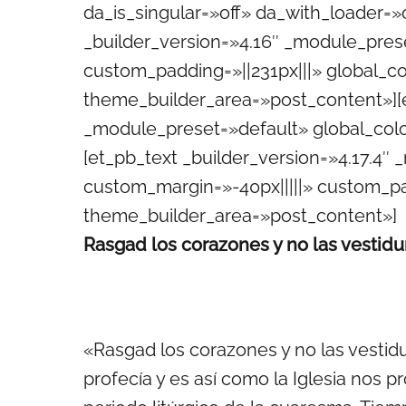
da_is_singular=»off» da_with_loader=
_builder_version=»4.16″ _module_pres
custom_padding=»||231px|||» global_co
theme_builder_area=»post_content»][
_module_preset=»default» global_colo
[et_pb_text _builder_version=»4.17.4
custom_margin=»-40px|||||» custom_pad
theme_builder_area=»post_content»]
Rasgad los corazones y no las vestidu
«Rasgad los corazones y no las vestidu
profecía y es así como la Iglesia nos p