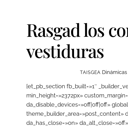
Rasgad los co
vestiduras
Dinámicas p
TAISGEA
[et_pb_section fb_built=»1″ _builder_
min_height=»2372px» custom_margin=»|
da_disable_devices=»off|off|off» global
theme_builder_area=»post_content» da
da_has_close=»on» da_alt_close=»off