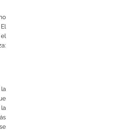
no
El
 el
a:
la
ue
 la
ás
 se