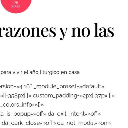
05
2022
razones y no las
ara vivir el año litúrgico en casa
version=»4.16″ _module_preset=»default»
|-358px|||» custom_padding=»2px||37px|||»
_colors_info=»{}»
_is_popup=»off» da_exit_intent=»off»
» da_dark_close=»off» da_not_modal=»on»